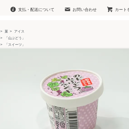
支払・配送について
お問い合わせ
カート
>
菓
>
アイス
>
「山ぶどう」
>
「スイーツ」