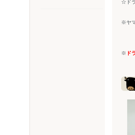
☆ド
※ヤ
※
ド