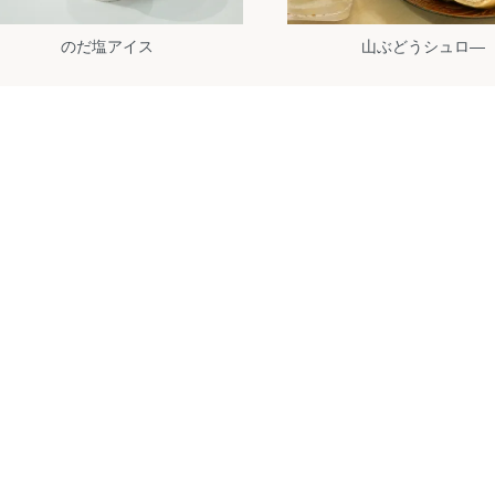
のだ塩アイス
山ぶどうシュロ―