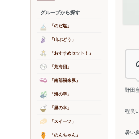
グループから探す
「のだ塩」
「山ぶどう」
「おすすめセット！」
「荒海団」
「南部福来豚」
野田
「海の幸」
「里の幸」
程良
「スイーツ」
暑い
「のんちゃん」