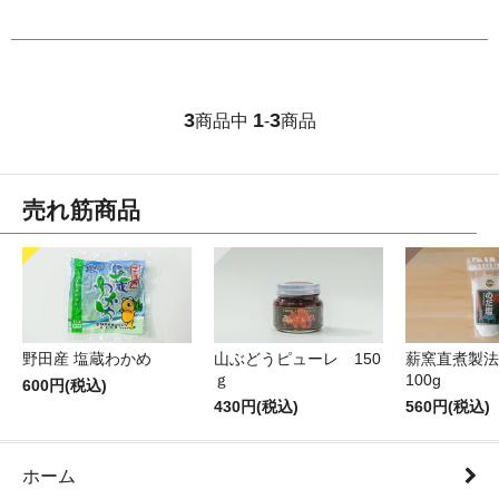
3
1
3
商品中
-
商品
売れ筋商品
薪窯直煮製法
野田産 塩蔵わかめ
山ぶどうピューレ 150
100g
ｇ
600円(税込)
560円(税込)
430円(税込)
ホーム