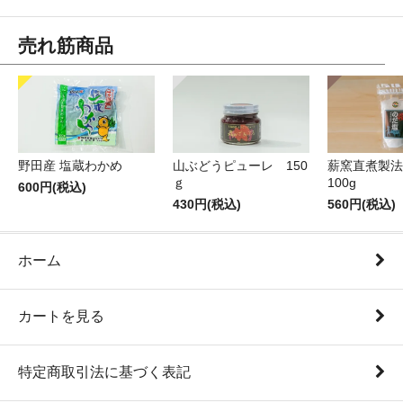
売れ筋商品
薪窯直煮製法
野田産 塩蔵わかめ
山ぶどうピューレ 150
100g
ｇ
600円(税込)
560円(税込)
430円(税込)
ホーム
カートを見る
特定商取引法に基づく表記