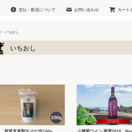
支払・配送について
お問い合わせ
カート
>
いちおし
いちおし
薪窯直煮製法 のだ塩100g
山葡萄ワイン 紫雫2018 Mari